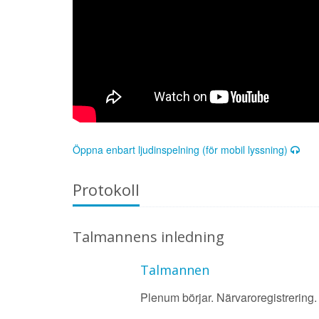
Öppna enbart ljudinspelning (för mobil lyssning)
Protokoll
Talmannens inledning
Talmannen
Plenum börjar. Närvaroregistrering.