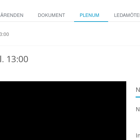
ÄRENDEN
DOKUMENT
PLENUM
LEDAMÖTE
3:00
. 13:00
N
N
I