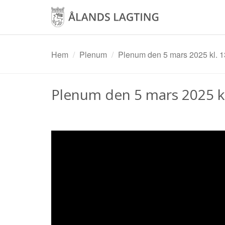
Hoppa
till
huvudinnehåll
Hem
Plenum
Plenum den 5 mars 2025 kl. 1
Plenum den 5 mars 2025 kl