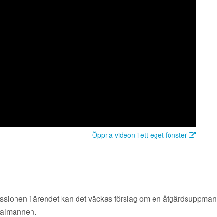
Öppna videon i ett eget fönster
kussionen i ärendet kan det väckas förslag om en åtgärdsuppmani
l talmannen.