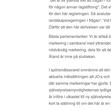
"det är av yttersta vikt att frågan i
för någon annan lagstiftning". Det v
för den här regleringen. Så avslutar 
landskapsregeringen i frågan”. Vid
Därför att den här skrivelsen var d
Bästa parlamentariker. Vi är alltså
markering i samband med yttrandet ti
nödvändig markering, dels för att d
Åland är inne på slutrakan.
I spörsmålssvaret omnämns att det i
aktuella målsättningen att JO:s och J
där samma markeringar har gjorts. E
självstyrelsemyndigheternas tydlig
år införs i utkastet till ny självsty
kort ta ställning till om det här är e