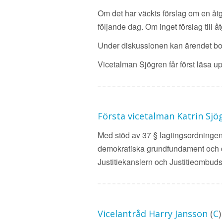
Om det har väckts förslag om en åt
följande dag. Om inget förslag til
Under diskussionen kan ärendet bor
Vicetalman Sjögren får först läsa 
Första vicetalman Katrin Sjö
Med stöd av 37 § lagtingsordningen 
demokratiska grundfundament och de 
Justitiekanslern och Justitieombud
Vicelantråd Harry Jansson
(
C
)