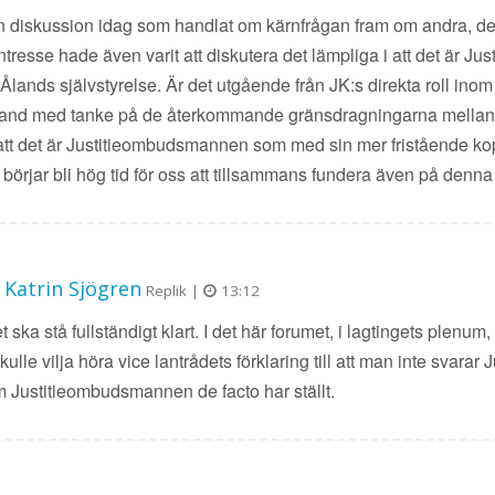
en diskussion idag som handlat om kärnfrågan fram om andra, det 
 intresse hade även varit att diskutera det lämpliga i att det är
ands självstyrelse. Är det utgående från JK:s direkta roll inom de
and med tanke på de återkommande gränsdragningarna mellan de 
tt det är Justitieombudsmannen som med sin mer fristående koppli
 börjar bli hög tid för oss att tillsammans fundera även på denna
 Katrin Sjögren
Replik |
13:12
t ska stå fullständigt klart. I det här forumet, i lagtingets plenum,
kulle vilja höra vice lantrådets förklaring till att man inte sva
m Justitieombudsmannen de facto har ställt.