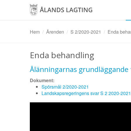
Hoppa
till
huvudinnehåll
Hem
Ärenden
S 2/2020-2021
Enda behand
Enda behandling
Ålänningarnas grundläggande fr
Dokument:
Spörsmål 2/2020-2021
Landskapsregeringens svar S 2 2020-2021