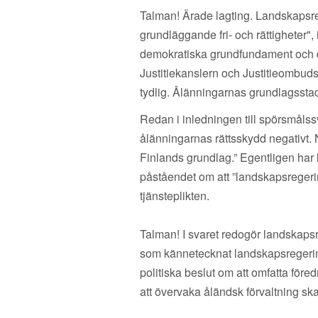
Talman! Ärade lagting. Landskapsr
grundläggande fri- och rättigheter"
demokratiska grundfundament och de 
Justitiekanslern och Justitieombud
tydlig. Ålänningarnas grundlagsstad
Redan i inledningen till spörsmålss
ålänningarnas rättsskydd negativt. N
Finlands grundlag.” Egentligen har
påståendet om att ”landskapsregeri
tjänsteplikten.
Talman! I svaret redogör landskaps
som kännetecknat landskapsregering
politiska beslut om att omfatta för
att övervaka åländsk förvaltning ska