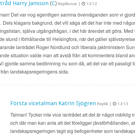
ntråd Harry Jansson
(
C
)
Repliksvar |
13:12
lman! Det var nog egentligen samma överväganden som vi gjord
. Dels klagans bakgrund, det vill säga att det har inte med nå
ingslistan, själva utgångsfrågan, i det här ärendet att göra. Med 
 stund i förhållande till Helsingfors, när det gäller självstyrelsel
rande lantrådet Roger Nordlund och liberala jaktministern Sune
nde situation valde man att avstå från att kommentera bland ann
Vi gjorde samma bedömning nu som då, att det var ett passligt fa
från landskapsregeringens sida.
Första vicetalman Katrin Sjögren
Replik |
13:13
Talman! Tycker inte vice lantrådet att det är något märklig 
och där man kan anta att det föreligger jävsförhållanden, 
landskapsregeringen tagit sig befogenheter som landskapsr