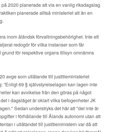
t på 2020 planerade att via en vanlig riksdagslag
aktiken planerade alltså ministeriet att än en
g.
gera inom åländsk förvaltningsbehörighet. Inte ett
ljerat redogör för vilka instanser som får
ll grund för respektive organs tillsyn omnämns
avge som utlåtande till justitieministeriet
: ”Enligt 69 § självstyrelselagen kan lagen inte
eller kan avvikelse från den göras på något
 det i dagsläget är oklart vilka befogenheter JK
gen." Sedan understryks det här att "det inte är
gifter i förhållande till Ålands autonomi utan att
tan i utlåtandet till justitieministern var då att