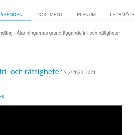
ÄRENDEN
DOKUMENT
PLENUM
LEDAMÖTE
ling - Ålänningarnas grundläggande fri- och rättigheter
i- och rättigheter
S 2/2020-2021
-s