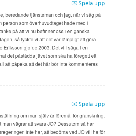
Spela upp
e, beredande tjänsteman och jag, när vi såg på
gon person som överhuvudtaget hade med i
tanke på att vi nu befinner oss i en ganska
agen, så tyckte vi att det var lämpligt att göra
 Eriksson gjorde 2003. Det vill säga i en
at det påstådda jävet som ska ha föregett ett
ll att påpeka att det här bör inte kommenteras
Spela upp
inställning om man själv är föremål för granskning,
att man vägrar att svara JO? Dessutom så har
egeringen inte har, att bedöma vad JO vill ha för