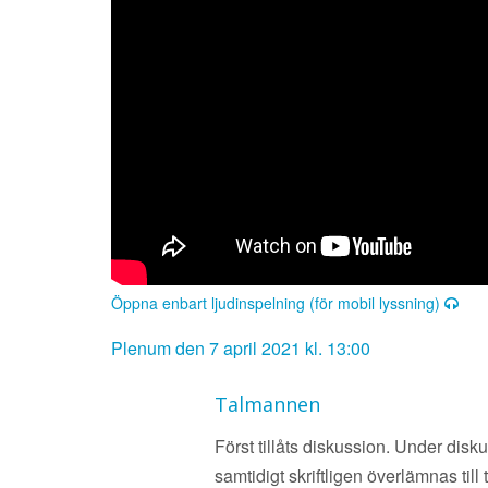
Öppna enbart ljudinspelning (för mobil lyssning)
Plenum den 7 april 2021 kl. 13:00
Talmannen
Först tillåts diskussion. Under dis
samtidigt skriftligen överlämnas til