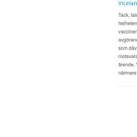
Vicela
Tack, ta
helheten
vacciner
avgörande
som dåva
motsvara
ärende. 
närmare 