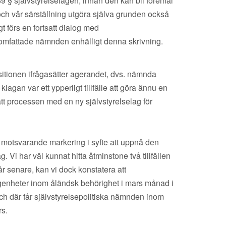
d 69 § självstyrelselagen, innan den kan bli föremål
 och vår särställning utgöra själva grunden också
t förs en fortsatt dialog med
 omfattade nämnden enhälligt denna skrivning.
sitionen ifrågasätter agerandet, dvs. nämnda
gan var ett ypperligt tillfälle att göra ännu en
att processen med en ny självstyrelselag för
n motsvarande markering i syfte att uppnå den
 Vi har väl kunnat hitta åtminstone två tillfällen
r senare, kan vi dock konstatera att
ogenheter inom åländsk behörighet i mars månad i
 och där får självstyrelsepolitiska nämnden inom
rs.