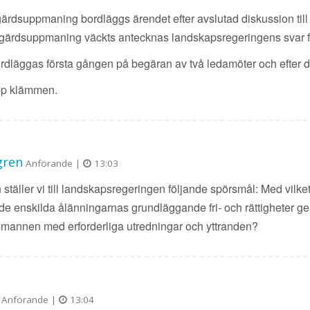
gärdsuppmaning bordläggs ärendet efter avslutad diskussion till
l åtgärdsuppmaning väckts antecknas landskapsregeringens svar
dläggas första gången på begäran av två ledamöter och efter de
upp klämmen.
gren
Anförande |
13:03
ställer vi till landskapsregeringen följande spörsmål: Med vilk
enskilda ålänningarnas grundläggande fri- och rättigheter genom
smannen med erforderliga utredningar och yttranden?
Anförande |
13:04