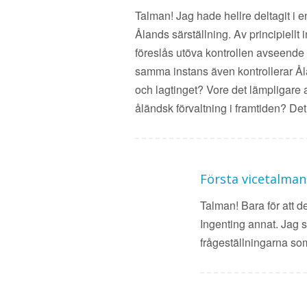
Talman! Jag hade hellre deltagit i 
Ålands särställning. Av principiellt
föreslås utöva kontrollen avseende Ål
samma instans även kontrollerar Ål
och lagtinget? Vore det lämpligare a
åländsk förvaltning i framtiden? Det
Första vicetalman
Talman! Bara för att de
Ingenting annat. Jag s
frågeställningarna so