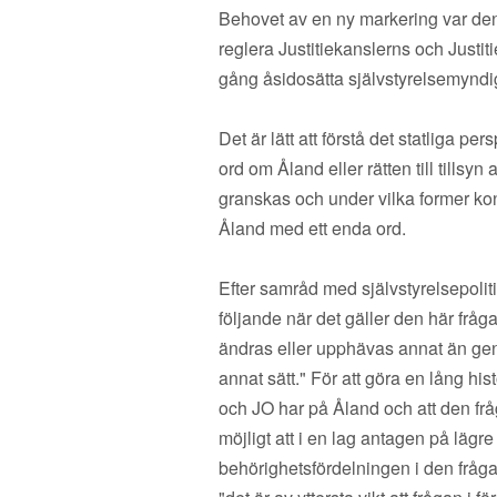
Behovet av en ny markering var denn
reglera Justitiekanslerns och Justit
gång åsidosätta självstyrelsemyndig
Det är lätt att förstå det statliga p
ord om Åland eller rätten till tills
granskas och under vilka former kon
Åland med ett enda ord.
Efter samråd med självstyrelsepoli
följande när det gäller den här frå
ändras eller upphävas annat än gen
annat sätt." För att göra en lång hi
och JO har på Åland och att den frå
möjligt att i en lag antagen på lägr
behörighetsfördelningen i den frågan 