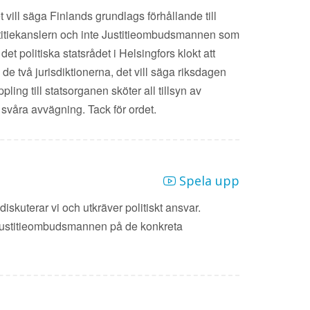
vill säga Finlands grundlags förhållande till
 Justitiekanslern och inte Justitieombudsmannen som
t politiska statsrådet i Helsingfors klokt att
två jurisdiktionerna, det vill säga riksdagen
ng till statsorganen sköter all tillsyn av
 svåra avvägning. Tack för ordet.
Spela upp
 diskuterar vi och utkräver politiskt ansvar.
rar Justitieombudsmannen på de konkreta