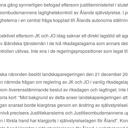
a gång synnerligen befogad eftersom justitieministeriet i slute
ieombudsmannens laglighetskontroll av Ålands självstyrelse. I pr
heterna i en central fråga kopplad till Ålands autonoma ställnin
erspektivet eftersom JK och JO idag saknar ett direkt lagstöd att a
yn av åländska tjänstemän i de två riksdagslagarna som annars deta
trollen utövas. Inte ens i de regeringspropositioner som legat ti
tiska nämnden beslöt landskapsregeringen den 21 december 2020 
gan nämnda frågan om reglering av JK och JO i vanlig riksdagslag
om överensstämmande beslut av riksdagen och lagtinget, inte h
storia kort: "Mot bakgrund av detta anser landskapsregeringen att
gan snarast borde klargöras genom en ändring av självstyrelsela
e nivå precisera Justitiekanslerns och Justitieombudsmannens upp
i första hand har klargjorts i självstyrelselagen för Åland". Konten