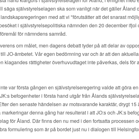
 första hand klargörs i självstyrelselagen för Åland, i enlighet me
ill säga självstyrelselagen ska som vanligt när det gäller Åland
landskapsregeringen med att vi "förutsätter att det snarast möjlig
 besöket i självstyrelsepolitiska nämnden den 20 december ifjol
å föremål för nämndens samråd.
 överens om målet, men dagens debatt tyder på att delar av oppo
ll JO-ämbetet. Vår egen bedömning var och är att den aktuella kla
en klagandes rättigheter överhuvudtaget inte påverkas, dels för 
nte var första gången en självstyrelseregering valde att göra e
K:s befogenheter i första hand utgår från Ålands självstyrelselag.
fter den senaste händelsen av motsvarande karaktär, drygt 15 å
a markeringar denna gång har resulterat i att JO:s och JK:s bef
relselag för Åland. Där finns den nu med i den fortsatta processen
n bra formulering som är på bordet just nu i dialogen till Helsingfo