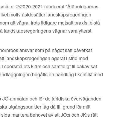
smål nr 2/2020-2021 rubricerat "Ålänningarnas
vilket motiv åsidosätter landskapsregeringen
 att vägra, trots tidigare motsatt praxis, bistå
å landskapsregeringens vägnar vara ytterst
 Thörnroos ansvar som på något sätt påverkat
 att landskapsregeringen agerat i strid med
 spörsmålets kläm och samtidigt tillbakavisat
andläggningen begåtts en handling i konflikt med
la JO-anmälan och för de juridiska överväganden
 utgångspunkter låg då till grund för mitt
 sida markera behovet av att JO:s och JK:s rätt