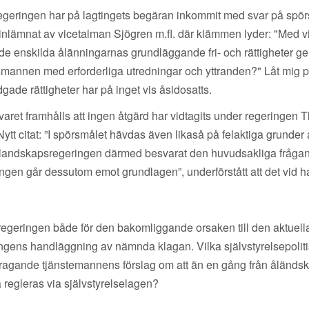
egeringen har på lagtingets begäran inkommit med svar på spör
, inlämnat av vicetalman Sjögren m.fl. där klämmen lyder: "Med 
enskilda ålänningarnas grundläggande fri- och rättigheter genom
smannen med erforderliga utredningar och yttranden?" Låt mig p
gade rättigheter har på inget vis åsidosatts.
varet framhålls att ingen åtgärd har vidtagits under regeringen
ytt citat: ”I spörsmålet hävdas även likaså på felaktiga grunder
 landskapsregeringen därmed besvarat den huvudsakliga frågan i
ngen går dessutom emot grundlagen”, underförstått att det vid h
regeringen både för den bakomliggande orsaken till den aktuel
ens handläggning av nämnda klagan. Vilka självstyrelsepolitiska
edragande tjänstemannens förslag om att än en gång från åländsk
 regleras via självstyrelselagen?