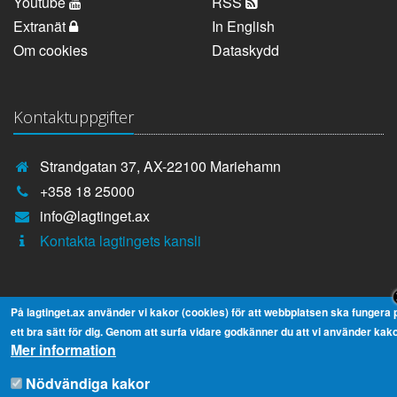
Youtube
RSS
Extranät
In English
Om cookies
Dataskydd
Kontaktuppgifter
Strandgatan 37, AX-22100 Mariehamn
Telefonnummer:
+358 18 25000
E-
info@lagtinget.ax
post:
Fler:
Kontakta lagtingets kansli
På lagtinget.ax använder vi kakor (cookies) för att webbplatsen ska fungera 
ett bra sätt för dig. Genom att surfa vidare godkänner du att vi använder kako
Mer information
2026 © Ålands Lagting
Nödvändiga kakor