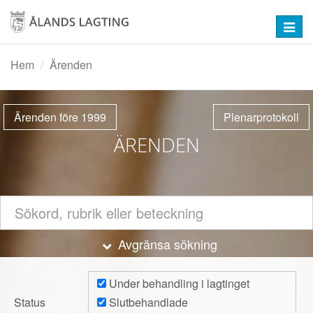
Hoppa
till
Toggl
huvudinnehåll
navig
Hem
Ärenden
Ärenden före 1999
Plenarprotokoll
ÄRENDEN
Dölj
Avgränsa sökning
Under behandling i lagtinget
Status
Slutbehandlade