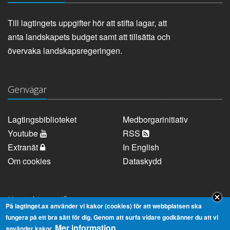
Till lagtingets uppgifter hör att stifta lagar, att
anta landskapets budget samt att tillsätta och
övervaka landskapsregeringen.
Genvägar
Lagtingsbiblioteket
Medborgarinitiativ
Youtube
RSS
Extranät
In English
Om cookies
Dataskydd
Kontaktuppgifter
På lagtinget.ax använder vi kakor (cookies) för att webbplatsen ska
fungera på ett bra sätt för dig. Genom att surfa vidare godkänner du att vi
Mer information
Strandgatan 37, AX-22100 Mariehamn
använder kakor.