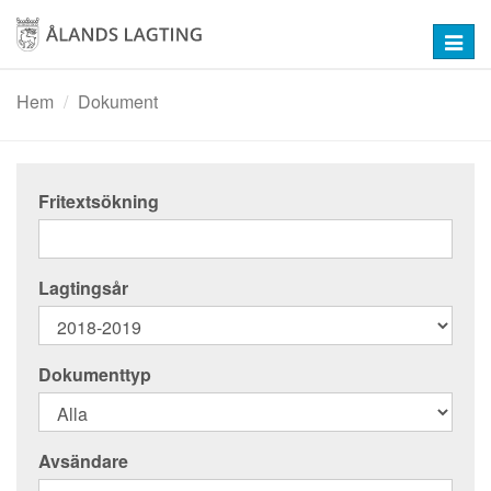
Hoppa
till
Toggl
huvudinnehåll
navig
Hem
Dokument
Fritextsökning
Lagtingsår
Dokumenttyp
Avsändare