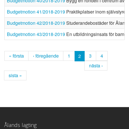
Budgetmotion 40/2018-2019
Bygg en rondell i centrum av 
Budgetmotion 41/2018-2019
Praktikplatser inom självstyrel
Budgetmotion 42/2018-2019
Studerandebostäder för Ålands
Budgetmotion 43/2018-2019
En utbildningsinsats för barn
« första
‹ föregående
1
3
4
2
nästa ›
sista »
Ålands lagting