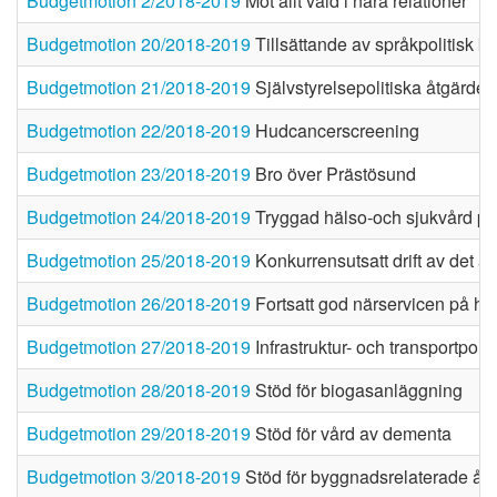
Budgetmotion 2/2018-2019
Mot allt våld i nära relationer
Budgetmotion 20/2018-2019
Tillsättande av språkpolitisk k
Budgetmotion 21/2018-2019
Självstyrelsepolitiska åtgärder
Budgetmotion 22/2018-2019
Hudcancerscreening
Budgetmotion 23/2018-2019
Bro över Prästösund
Budgetmotion 24/2018-2019
Tryggad hälso-och sjukvård på
Budgetmotion 25/2018-2019
Konkurrensutsatt drift av det a
Budgetmotion 26/2018-2019
Fortsatt god närservicen på he
Budgetmotion 27/2018-2019
Infrastruktur- och transportpolit
Budgetmotion 28/2018-2019
Stöd för biogasanläggning
Budgetmotion 29/2018-2019
Stöd för vård av dementa
Budgetmotion 3/2018-2019
Stöd för byggnadsrelaterade åtg