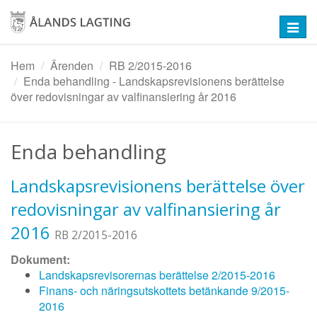
Hoppa
till
Toggl
huvudinnehåll
navig
Hem
Ärenden
RB 2/2015-2016
Enda behandling - Landskapsrevisionens berättelse
över redovisningar av valfinansiering år 2016
Enda behandling
Landskapsrevisionens berättelse över
redovisningar av valfinansiering år
2016
RB 2/2015-2016
Dokument:
Landskapsrevisorernas berättelse 2/2015-2016
Finans- och näringsutskottets betänkande 9/2015-
2016