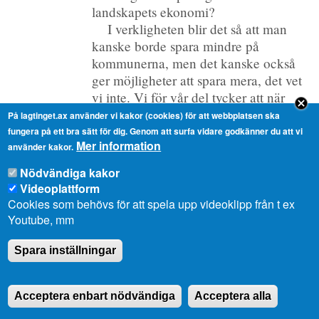
landskapets ekonomi?
I verkligheten blir det så att man
kanske borde spara mindre på
kommunerna, men det kanske också
ger möjligheter att spara mera, det vet
vi inte. Vi för vår del tycker att när
man väger in hur mycket vi ska spara
På lagtinget.ax använder vi kakor (cookies) för att webbplatsen ska
på kommunsidan då ska vi kunna se
fungera på ett bra sätt för dig. Genom att surfa vidare godkänner du att vi
Mer information
helheten och jämföra också med de
använder kakor.
andra så att vi får en rättvisa när vi gör
Nödvändiga kakor
bedömningen. Det kan vi omöjligen
Videoplattform
göra nu, åtminstone inte vi som är i
Cookies som behövs för att spela upp videoklipp från t ex
opposition.
Youtube, mm
Herr talman! Det har hänt saker,
både under utskottsbehandlingen och
Spara inställningar
efter utskottsbehandlingen, som gör att
jag måste ställa frågan här till
Acceptera enbart nödvändiga
Acceptera alla
finansministern och jag är glad att han