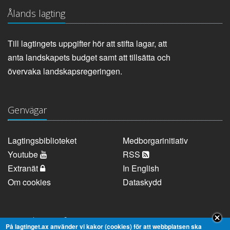
Ålands lagting
Till lagtingets uppgifter hör att stifta lagar, att
anta landskapets budget samt att tillsätta och
övervaka landskapsregeringen.
Genvägar
Lagtingsbiblioteket
Medborgarinitiativ
Youtube
RSS
Extranät
In English
Om cookies
Dataskydd
Kontaktuppgifter
På lagtinget.ax använder vi kakor (cookies) för att webbplatsen ska