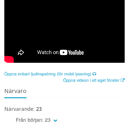
Öppna enbart ljudinspelning (för mobil lyssning)
Öppna videon i ett eget fönster
Närvaro
Närvarande:
23
Från början: 23