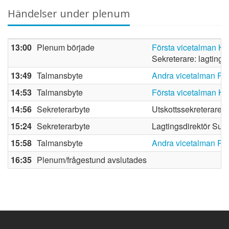
Händelser under plenum
13:00
Plenum började
Första vicetalman Ka
Sekreterare: lagting
13:49
Talmansbyte
Andra vicetalman Ro
14:53
Talmansbyte
Första vicetalman Ka
14:56
Sekreterarbyte
Utskottssekreterare 
15:24
Sekreterarbyte
Lagtingsdirektör Sus
15:58
Talmansbyte
Andra vicetalman Ro
16:35
Plenum/frågestund avslutades