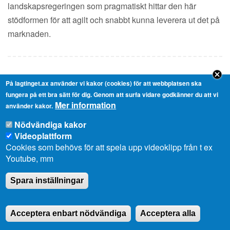
landskapsregeringen som pragmatiskt hittar den här
stödformen för att agilt och snabbt kunna leverera ut det på
marknaden.
På lagtinget.ax använder vi kakor (cookies) för att webbplatsen ska
Ledamot Stellan Egeland
(
Obs
)
Spela
fungera på ett bra sätt för dig. Genom att surfa vidare godkänner du att vi
upp
Replik |
16:00
Mer information
använder kakor.
Tack, talman!
Nödvändiga kakor
Videoplattform
Nej, jag är inte speciellt bekant med hur golfmarknaden
Cookies som behövs för att spela upp videoklipp från t ex
fungerar, men jag är ganska bekant med hur marknaden
Youtube, mm
fungerar. Den fungerar så att om man har en bra produkt så
Spara inställningar
lyckas man sälja den och kan man satsa. Då kan man göra
den satsningen. Det är liksom det som är det
marknadsmässiga. Tillväxtpolitik när den är som bäst det
Acceptera enbart nödvändiga
Acceptera alla
är att ge förutsättningarna för människor och för företag att