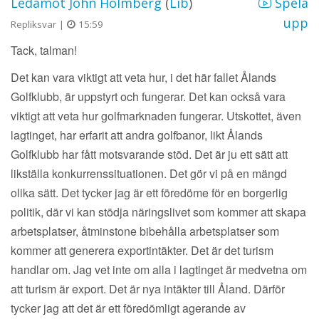
Ledamot John Holmberg
(
Lib
)
Spela
upp
Repliksvar |
15:59
Tack, talman!
Det kan vara viktigt att veta hur, i det här fallet Ålands
Golfklubb, är uppstyrt och fungerar. Det kan också vara
viktigt att veta hur golfmarknaden fungerar. Utskottet, även
lagtinget, har erfarit att andra golfbanor, likt Ålands
Golfklubb har fått motsvarande stöd. Det är ju ett sätt att
likställa konkurrenssituationen. Det gör vi på en mängd
olika sätt. Det tycker jag är ett föredöme för en borgerlig
politik, där vi kan stödja näringslivet som kommer att skapa
arbetsplatser, åtminstone bibehålla arbetsplatser som
kommer att generera exportintäkter. Det är det turism
handlar om. Jag vet inte om alla i lagtinget är medvetna om
att turism är export. Det är nya intäkter till Åland. Därför
tycker jag att det är ett föredömligt agerande av