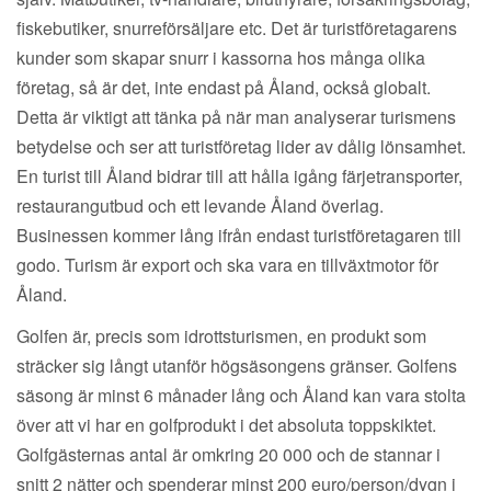
fiskebutiker, snurreförsäljare etc. Det är turistföretagarens
kunder som skapar snurr i kassorna hos många olika
företag, så är det, inte endast på Åland, också globalt.
Detta är viktigt att tänka på när man analyserar turismens
betydelse och ser att turistföretag lider av dålig lönsamhet.
En turist till Åland bidrar till att hålla igång färjetransporter,
restaurangutbud och ett levande Åland överlag.
Businessen kommer lång ifrån endast turistföretagaren till
godo. Turism är export och ska vara en tillväxtmotor för
Åland.
Golfen är, precis som idrottsturismen, en produkt som
sträcker sig långt utanför högsäsongens gränser. Golfens
säsong är minst 6 månader lång och Åland kan vara stolta
över att vi har en golfprodukt i det absoluta toppskiktet.
Golfgästernas antal är omkring 20 000 och de stannar i
snitt 2 nätter och spenderar minst 200 euro/person/dygn i