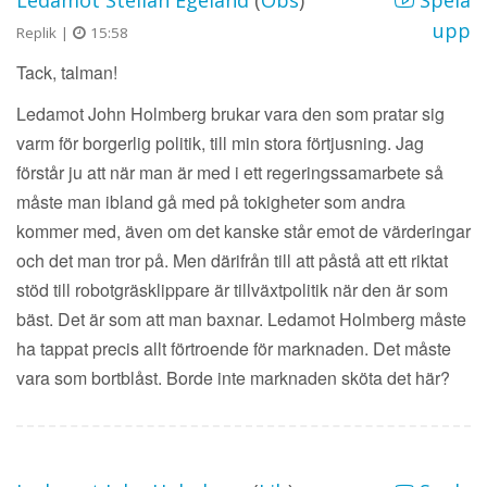
Ledamot Stellan Egeland
(
Obs
)
Spela
upp
Replik |
15:58
Tack, talman!
Ledamot John Holmberg brukar vara den som pratar sig
varm för borgerlig politik, till min stora förtjusning. Jag
förstår ju att när man är med i ett regeringssamarbete så
måste man ibland gå med på tokigheter som andra
kommer med, även om det kanske står emot de värderingar
och det man tror på. Men därifrån till att påstå att ett riktat
stöd till robotgräsklippare är tillväxtpolitik när den är som
bäst. Det är som att man baxnar. Ledamot Holmberg måste
ha tappat precis allt förtroende för marknaden. Det måste
vara som bortblåst. Borde inte marknaden sköta det här?