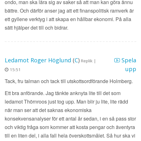
ondo, man ska lära sig av saker så att man kan göra ännu
bättre. Och därför anser jag att ett finanspolitisk ramverk är
ett gyllene verktyg i att skapa en hållbar ekonomi. På alla
sätt hjälper det till och bidrar.
Ledamot Roger Höglund
(
C
)
Spela
Replik |
upp
15:51
Tack, fru talman och tack till utskottsordförande Holmberg.
Ett bra anförande. Jag tänkte anknyta lite till det som
ledamot Thörnroos just tog upp. Man blir ju lite, lite rädd
när man ser att det saknas ekonomiska
konsekvensanalyser för ett antal år sedan, i en så pass stor
och viktig fråga som kommer att kosta pengar och äventyra
till en liten del, i alla fall hela överskottsmålet. Så hur ska vi