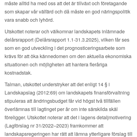
måste alltid ha med oss att det är tillväxt och företagande
som skapar vår välfärd och då måste en god näringspolitik
vara snabb och lyhörd.
Utskottet noterar och välkomnar landskapets inlämnade
delårsrapport (Delårsrapport 1.1-31.3.2025), vilken får ses
som en god utveckling i det prognosticeringsarbete som
krävs för att öka kännedomen om den aktuella ekonomiska
situationen och möjligheten att hantera fleråriga
kostnadstak.
Talman, utskottet understryker att det enligt 14 § i
Landskapslag (2012:69) om landskapets finansförvaltning
stipuleras att ändringsbudget får vid högst två tillfällen
överlämnas till lagtinget per år om inte särskilda skäl
föreligger. Utskottet noterar att det i lagens detaljmotivering
(Lagförslag nr 31/2022–2023) framkommer att
landskapsregeringen har rätt att lämna ytterligare förslag till