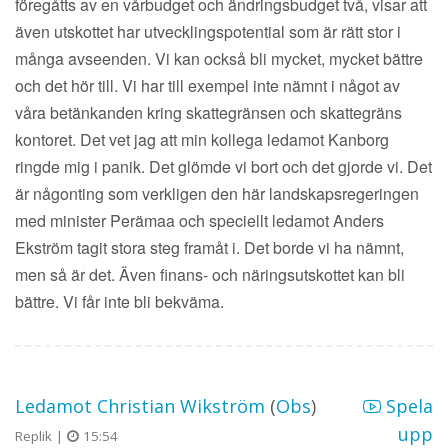
föregåtts av en vårbudget och ändringsbudget två, visar att
även utskottet har utvecklingspotential som är rätt stor i
många avseenden. Vi kan också bli mycket, mycket bättre
och det hör till. Vi har till exempel inte nämnt i något av
våra betänkanden kring skattegränsen och skattegräns
kontoret. Det vet jag att min kollega ledamot Kanborg
ringde mig i panik. Det glömde vi bort och det gjorde vi. Det
är någonting som verkligen den här landskapsregeringen
med minister Perämaa och speciellt ledamot Anders
Ekström tagit stora steg framåt i. Det borde vi ha nämnt,
men så är det. Även finans- och näringsutskottet kan bli
bättre. Vi får inte bli bekväma.
Ledamot Christian Wikström
(
Obs
)
Spela
upp
Replik |
15:54