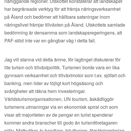
närliggande regioner. Utskottet konstaterar att landskapet
har begränsade verktyg för att främja näringsverksamhet
på Åland och bedömer att hållbara satsningar inom
näringslivet främjar tillväxten på Åland. Utskottets samlade
bedömning är densamma som landskapsregeringens, att
PAF-stöd inte var en gångbar väg i detta fall.
Jag vill stanna vid detta ämne, för lagtinget diskuterar för
lite turism och tillväxtpolitik. Turismen borde vara en lika
gynnsam verksamhet och tillväxtmotor som t.ex. sjöfart och
banking, men lider av löjligt kort högsäsong och
svårigheter att räkna hem investeringar.
Världsturismorganisationen, UN tourism, åskådliggör
turismens utmaningar via en ekonomisk spiral och som
visar att majoriteten av de pengar en turist spenderar
kommer andra branscher till godo än turismföretagaren
själv. Matbutiker, tv-handlare, biluthyrare, försäkringsbolag,