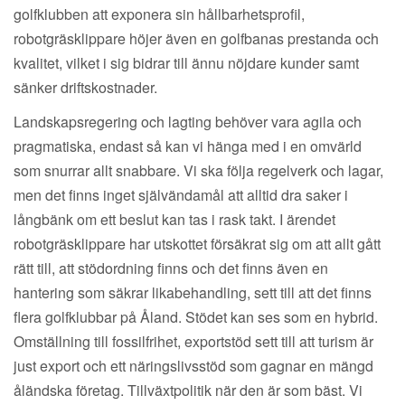
golfklubben att exponera sin hållbarhetsprofil,
robotgräsklippare höjer även en golfbanas prestanda och
kvalitet, vilket i sig bidrar till ännu nöjdare kunder samt
sänker driftskostnader.
Landskapsregering och lagting behöver vara agila och
pragmatiska, endast så kan vi hänga med i en omvärld
som snurrar allt snabbare. Vi ska följa regelverk och lagar,
men det finns inget självändamål att alltid dra saker i
långbänk om ett beslut kan tas i rask takt. I ärendet
robotgräsklippare har utskottet försäkrat sig om att allt gått
rätt till, att stödordning finns och det finns även en
hantering som säkrar likabehandling, sett till att det finns
flera golfklubbar på Åland. Stödet kan ses som en hybrid.
Omställning till fossilfrihet, exportstöd sett till att turism är
just export och ett näringslivsstöd som gagnar en mängd
åländska företag. Tillväxtpolitik när den är som bäst. Vi