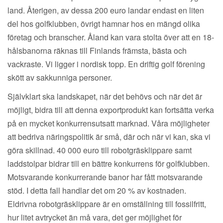
land. Återigen, av dessa 200 euro landar endast en liten
del hos golfklubben, övrigt hamnar hos en mängd olika
företag och branscher. Åland kan vara stolta över att en 18-
hålsbanorna räknas till Finlands främsta, bästa och
vackraste. Vi ligger i nordisk topp. En driftig golf förening
skött av sakkunniga personer.
Självklart ska landskapet, när det behövs och när det är
möjligt, bidra till att denna exportprodukt kan fortsätta verka
på en mycket konkurrensutsatt marknad. Våra möjligheter
att bedriva näringspolitik är små, där och när vi kan, ska vi
göra skillnad. 40 000 euro till robotgräsklippare samt
laddstolpar bidrar till en bättre konkurrens för golfklubben.
Motsvarande konkurrerande banor har fått motsvarande
stöd. I detta fall handlar det om 20 % av kostnaden.
Eldrivna robotgräsklippare är en omställning till fossilfritt,
hur litet avtrycket än må vara, det ger möjlighet för