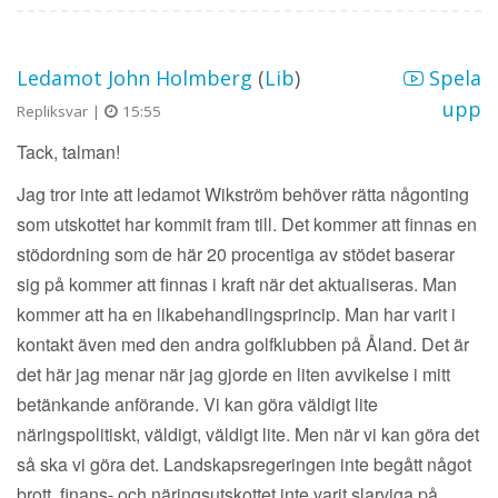
Ledamot John Holmberg
(
Lib
)
Spela
upp
Repliksvar |
15:55
Tack, talman!
Jag tror inte att ledamot Wikström behöver rätta någonting
som utskottet har kommit fram till. Det kommer att finnas en
stödordning som de här 20 procentiga av stödet baserar
sig på kommer att finnas i kraft när det aktualiseras. Man
kommer att ha en likabehandlingsprincip. Man har varit i
kontakt även med den andra golfklubben på Åland. Det är
det här jag menar när jag gjorde en liten avvikelse i mitt
betänkande anförande. Vi kan göra väldigt lite
näringspolitiskt, väldigt, väldigt lite. Men när vi kan göra det
så ska vi göra det. Landskapsregeringen inte begått något
brott, finans- och näringsutskottet inte varit slarviga på