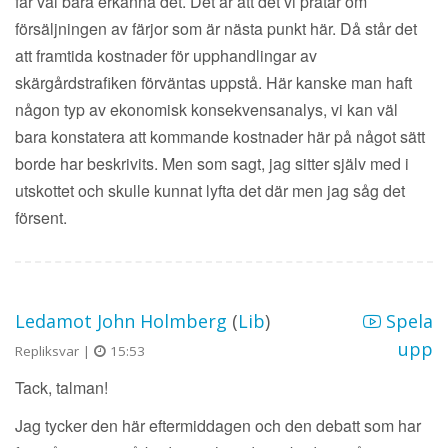
får väl bara erkänna det. Det är att det vi pratar om
försäljningen av färjor som är nästa punkt här. Då står det
att framtida kostnader för upphandlingar av
skärgårdstrafiken förväntas uppstå. Här kanske man haft
någon typ av ekonomisk konsekvensanalys, vi kan väl
bara konstatera att kommande kostnader här på något sätt
borde har beskrivits. Men som sagt, jag sitter själv med i
utskottet och skulle kunnat lyfta det där men jag såg det
försent.
Ledamot John Holmberg
(
Lib
)
Spela
upp
Repliksvar |
15:53
Tack, talman!
Jag tycker den här eftermiddagen och den debatt som har