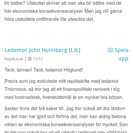
bli bättre? Utskottet skriver att man ska bli bättre med de
här ekonomiska konsekvensanalyser. Men jag vill gärna
höra utskottets ordförande lite utveckla det.
Ledamot John Holmberg
(
Lib
)
Spela
upp
Repliksvar |
15:51
Tack, talman! Tack, ledamot Höglund!
Precis som jag avslutade mitt replikskifte med ledamot
Thörnroos, så tror jag att ett finanspolitiskt ramverk i sig
med kostnadstak, överskottsmål är en mycket bra början.
Sedan finns det två saker till. Jag tror också att dra lärdom
av det man har gjort och förfina det, man kan aldrig betona
vikten av ekonomiska konsekvensanalyser för mycket. Sen
är det nog också bra att ett utskott i lagtinget inte alltid bara