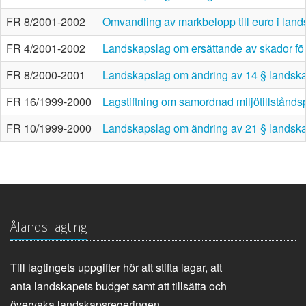
FR 8/2001-2002
Omvandling av markbelopp till euro i lan
FR 4/2001-2002
Landskapslag om ersättande av skador för
FR 8/2000-2001
Landskapslag om ändring av 14 § landsk
FR 16/1999-2000
Lagstiftning om samordnad miljötillstånds
FR 10/1999-2000
Landskapslag om ändring av 21 § landsk
Ålands lagting
Till lagtingets uppgifter hör att stifta lagar, att
anta landskapets budget samt att tillsätta och
övervaka landskapsregeringen.