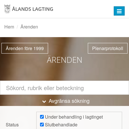
Hoppa
till
Toggl
huvudinnehåll
navig
Hem
Ärenden
Ärenden före 1999
Plenarprotokoll
ÄRENDEN
Dölj
Avgränsa sökning
Under behandling i lagtinget
Status
Slutbehandlade