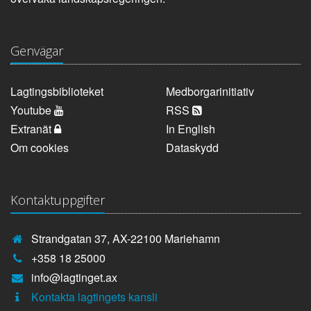
Genvägar
Lagtingsbiblioteket
Medborgarinitiativ
Youtube
RSS
Extranät
In English
Om cookies
Dataskydd
Kontaktuppgifter
Strandgatan 37, AX-22100 Mariehamn
Telefonnummer:
+358 18 25000
E-
info@lagtinget.ax
post:
Fler:
Kontakta lagtingets kansli